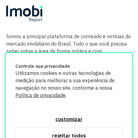
Somos a principal plataforma de conteúdo e notícias do
mercado imobiliário do Brasil. Tudo o que você precisa
saber sobre a área de forma prática e com
credibilidade.
Controle sua privacidade
Utilizamos cookies e outras tecnologias de
medição para melhorar a sua experiência de
navegação no nosso site, conforme a nossa
Política de privacidade
.
O Imobi Report se compromete a proteger sua privacidade e
segurança. Todos os dados coletados em nosso site são
customizar
utilizados exclusivamente para fins de aprimoramento de
serviços, respeitando as diretrizes da LGPD. Para mais
rejeitar todos
informações, consulte nossa Política de Privacidade.