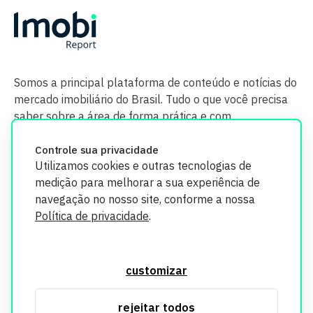
Somos a principal plataforma de conteúdo e notícias do
mercado imobiliário do Brasil. Tudo o que você precisa
saber sobre a área de forma prática e com
credibilidade.
Controle sua privacidade
Utilizamos cookies e outras tecnologias de
medição para melhorar a sua experiência de
navegação no nosso site, conforme a nossa
Política de privacidade
.
O Imobi Report se compromete a proteger sua privacidade e
segurança. Todos os dados coletados em nosso site são
customizar
utilizados exclusivamente para fins de aprimoramento de
serviços, respeitando as diretrizes da LGPD. Para mais
rejeitar todos
informações, consulte nossa Política de Privacidade.