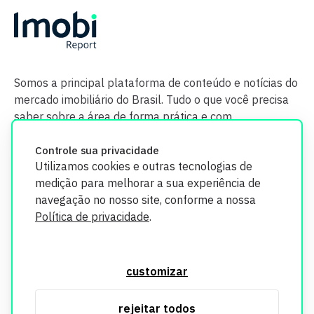
Somos a principal plataforma de conteúdo e notícias do
mercado imobiliário do Brasil. Tudo o que você precisa
saber sobre a área de forma prática e com
credibilidade.
Controle sua privacidade
Utilizamos cookies e outras tecnologias de
medição para melhorar a sua experiência de
navegação no nosso site, conforme a nossa
Política de privacidade
.
O Imobi Report se compromete a proteger sua privacidade e
segurança. Todos os dados coletados em nosso site são
customizar
utilizados exclusivamente para fins de aprimoramento de
serviços, respeitando as diretrizes da LGPD. Para mais
rejeitar todos
informações, consulte nossa Política de Privacidade.