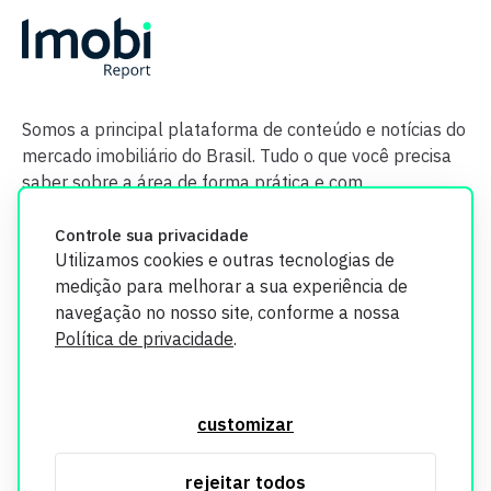
Somos a principal plataforma de conteúdo e notícias do
mercado imobiliário do Brasil. Tudo o que você precisa
saber sobre a área de forma prática e com
credibilidade.
Controle sua privacidade
Utilizamos cookies e outras tecnologias de
medição para melhorar a sua experiência de
navegação no nosso site, conforme a nossa
Política de privacidade
.
O Imobi Report se compromete a proteger sua privacidade e
segurança. Todos os dados coletados em nosso site são
customizar
utilizados exclusivamente para fins de aprimoramento de
serviços, respeitando as diretrizes da LGPD. Para mais
rejeitar todos
informações, consulte nossa Política de Privacidade.