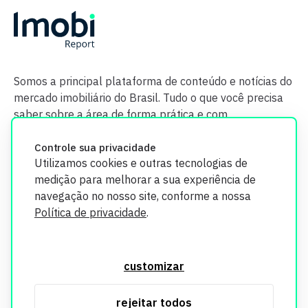
Somos a principal plataforma de conteúdo e notícias do
mercado imobiliário do Brasil. Tudo o que você precisa
saber sobre a área de forma prática e com
credibilidade.
Controle sua privacidade
Utilizamos cookies e outras tecnologias de
medição para melhorar a sua experiência de
navegação no nosso site, conforme a nossa
Política de privacidade
.
O Imobi Report se compromete a proteger sua privacidade e
segurança. Todos os dados coletados em nosso site são
customizar
utilizados exclusivamente para fins de aprimoramento de
serviços, respeitando as diretrizes da LGPD. Para mais
rejeitar todos
informações, consulte nossa Política de Privacidade.