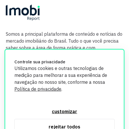
Somos a principal plataforma de conteúdo e notícias do
mercado imobiliário do Brasil. Tudo o que você precisa
saber sobre a área de forma prática e com
credibilidade.
Controle sua privacidade
Utilizamos cookies e outras tecnologias de
medição para melhorar a sua experiência de
navegação no nosso site, conforme a nossa
Política de privacidade
.
O Imobi Report se compromete a proteger sua privacidade e
segurança. Todos os dados coletados em nosso site são
customizar
utilizados exclusivamente para fins de aprimoramento de
serviços, respeitando as diretrizes da LGPD. Para mais
rejeitar todos
informações, consulte nossa Política de Privacidade.