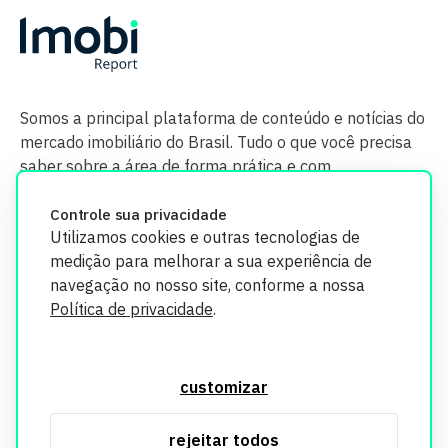
Somos a principal plataforma de conteúdo e notícias do
mercado imobiliário do Brasil. Tudo o que você precisa
saber sobre a área de forma prática e com
credibilidade.
Controle sua privacidade
Utilizamos cookies e outras tecnologias de
medição para melhorar a sua experiência de
navegação no nosso site, conforme a nossa
Política de privacidade
.
O Imobi Report se compromete a proteger sua privacidade e
segurança. Todos os dados coletados em nosso site são
customizar
utilizados exclusivamente para fins de aprimoramento de
serviços, respeitando as diretrizes da LGPD. Para mais
rejeitar todos
informações, consulte nossa Política de Privacidade.