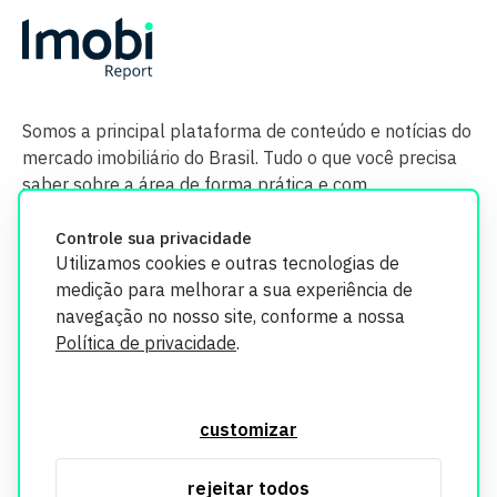
Somos a principal plataforma de conteúdo e notícias do
mercado imobiliário do Brasil. Tudo o que você precisa
saber sobre a área de forma prática e com
credibilidade.
Controle sua privacidade
Utilizamos cookies e outras tecnologias de
medição para melhorar a sua experiência de
navegação no nosso site, conforme a nossa
Política de privacidade
.
O Imobi Report se compromete a proteger sua privacidade e
segurança. Todos os dados coletados em nosso site são
customizar
utilizados exclusivamente para fins de aprimoramento de
serviços, respeitando as diretrizes da LGPD. Para mais
rejeitar todos
informações, consulte nossa Política de Privacidade.