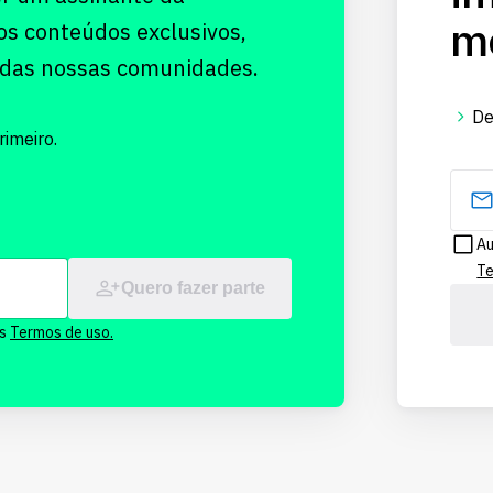
me
os conteúdos exclusivos,
 das nossas comunidades.
De
imeiro.
Au
Te
Quero fazer parte
os
Termos de uso.