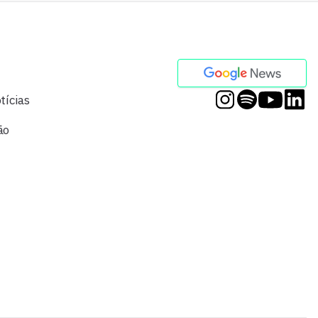
tícias
ão