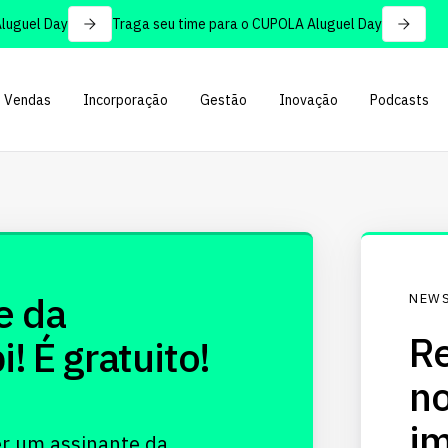
guel Day
Traga seu time para o CUPOLA Aluguel Day
Vendas
Incorporação
Gestão
Inovação
Podcasts
e da
NEWS
Re
 É gratuito!
no
im
er um assinante da