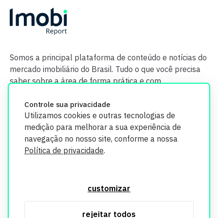
Somos a principal plataforma de conteúdo e notícias do
mercado imobiliário do Brasil. Tudo o que você precisa
saber sobre a área de forma prática e com
credibilidade.
Controle sua privacidade
Utilizamos cookies e outras tecnologias de
medição para melhorar a sua experiência de
navegação no nosso site, conforme a nossa
Política de privacidade
.
O Imobi Report se compromete a proteger sua privacidade e
segurança. Todos os dados coletados em nosso site são
customizar
utilizados exclusivamente para fins de aprimoramento de
serviços, respeitando as diretrizes da LGPD. Para mais
rejeitar todos
informações, consulte nossa Política de Privacidade.