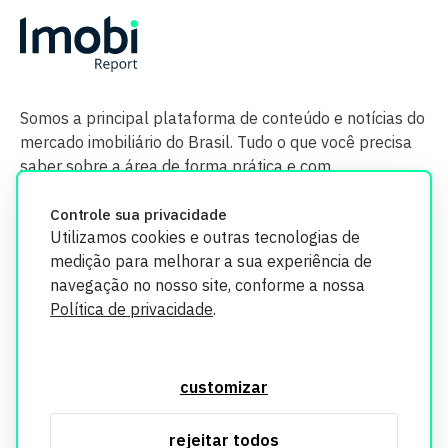
Somos a principal plataforma de conteúdo e notícias do
mercado imobiliário do Brasil. Tudo o que você precisa
saber sobre a área de forma prática e com
credibilidade.
Controle sua privacidade
Utilizamos cookies e outras tecnologias de
medição para melhorar a sua experiência de
navegação no nosso site, conforme a nossa
Política de privacidade
.
O Imobi Report se compromete a proteger sua privacidade e
segurança. Todos os dados coletados em nosso site são
customizar
utilizados exclusivamente para fins de aprimoramento de
serviços, respeitando as diretrizes da LGPD. Para mais
rejeitar todos
informações, consulte nossa Política de Privacidade.