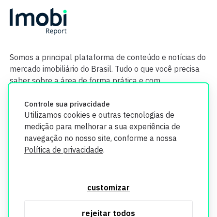
Somos a principal plataforma de conteúdo e notícias do
mercado imobiliário do Brasil. Tudo o que você precisa
saber sobre a área de forma prática e com
credibilidade.
Controle sua privacidade
Utilizamos cookies e outras tecnologias de
medição para melhorar a sua experiência de
navegação no nosso site, conforme a nossa
Política de privacidade
.
O Imobi Report se compromete a proteger sua privacidade e
segurança. Todos os dados coletados em nosso site são
customizar
utilizados exclusivamente para fins de aprimoramento de
serviços, respeitando as diretrizes da LGPD. Para mais
rejeitar todos
informações, consulte nossa Política de Privacidade.