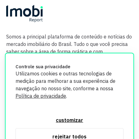
Somos a principal plataforma de conteúdo e notícias do
mercado imobiliário do Brasil. Tudo o que você precisa
saber sobre a área de forma prática e com
credibilidade.
Controle sua privacidade
Utilizamos cookies e outras tecnologias de
medição para melhorar a sua experiência de
navegação no nosso site, conforme a nossa
Política de privacidade
.
O Imobi Report se compromete a proteger sua privacidade e
segurança. Todos os dados coletados em nosso site são
customizar
utilizados exclusivamente para fins de aprimoramento de
serviços, respeitando as diretrizes da LGPD. Para mais
rejeitar todos
informações, consulte nossa Política de Privacidade.