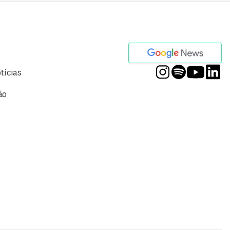
tícias
ão