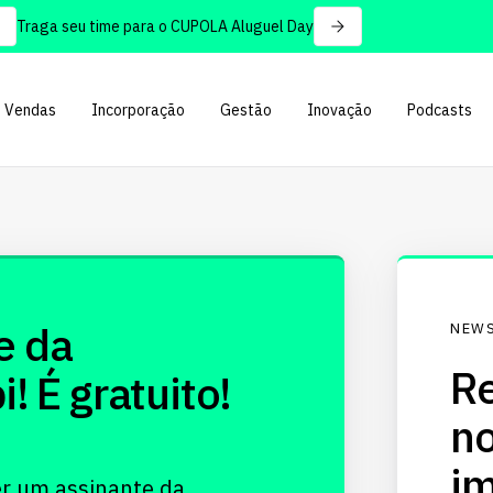
Traga seu time para o CUPOLA Aluguel Day
Vendas
Incorporação
Gestão
Inovação
Podcasts
e da
NEWS
Re
 É gratuito!
no
im
er um assinante da