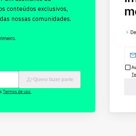
me
os conteúdos exclusivos,
 das nossas comunidades.
De
imeiro.
Au
Te
Quero fazer parte
os
Termos de uso.