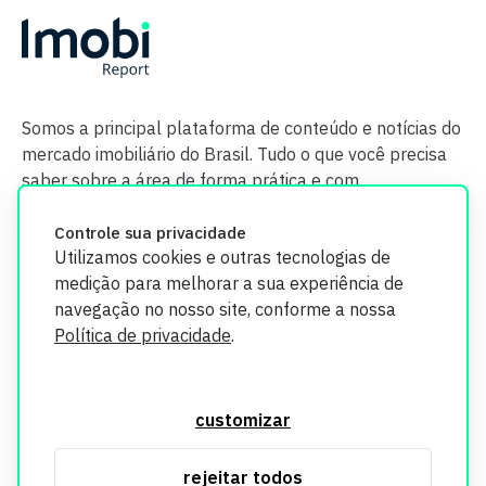
Somos a principal plataforma de conteúdo e notícias do
mercado imobiliário do Brasil. Tudo o que você precisa
saber sobre a área de forma prática e com
credibilidade.
Controle sua privacidade
Utilizamos cookies e outras tecnologias de
medição para melhorar a sua experiência de
navegação no nosso site, conforme a nossa
Política de privacidade
.
O Imobi Report se compromete a proteger sua privacidade e
segurança. Todos os dados coletados em nosso site são
customizar
utilizados exclusivamente para fins de aprimoramento de
serviços, respeitando as diretrizes da LGPD. Para mais
rejeitar todos
informações, consulte nossa Política de Privacidade.