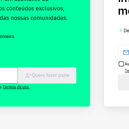
me
os conteúdos exclusivos,
 das nossas comunidades.
De
imeiro.
Au
Te
Quero fazer parte
os
Termos de uso.