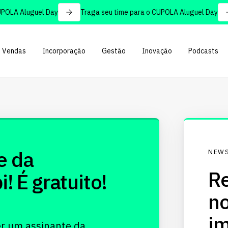
OLA Aluguel Day
Traga seu time para o CUPOLA Aluguel Day
Vendas
Incorporação
Gestão
Inovação
Podcasts
e da
NEWS
Re
 É gratuito!
no
im
er um assinante da