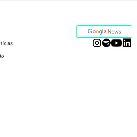
tícias
ão