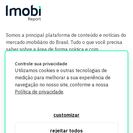
Somos a principal plataforma de conteúdo e notícias do
mercado imobiliário do Brasil. Tudo o que você precisa
saber sobre a área de forma prática e com
credibilidade.
Controle sua privacidade
Utilizamos cookies e outras tecnologias de
medição para melhorar a sua experiência de
navegação no nosso site, conforme a nossa
Política de privacidade
.
O Imobi Report se compromete a proteger sua privacidade e
segurança. Todos os dados coletados em nosso site são
customizar
utilizados exclusivamente para fins de aprimoramento de
serviços, respeitando as diretrizes da LGPD. Para mais
rejeitar todos
informações, consulte nossa Política de Privacidade.