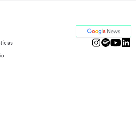
tícias
ão