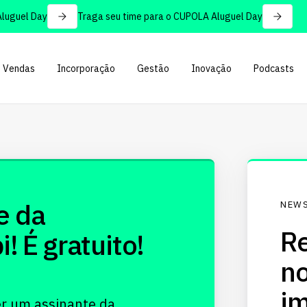
uguel Day
Traga seu time para o CUPOLA Aluguel Day
Vendas
Incorporação
Gestão
Inovação
Podcasts
e da
NEWS
Re
 É gratuito!
no
im
er um assinante da