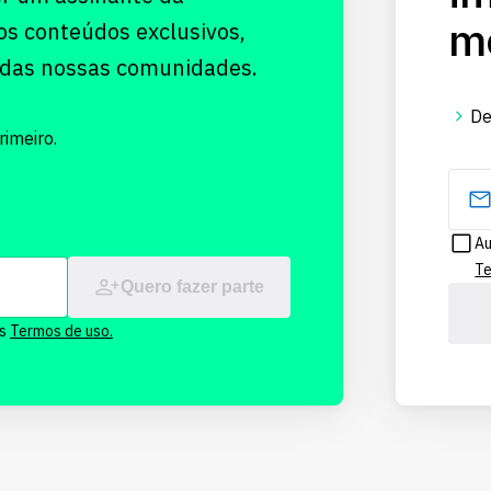
me
os conteúdos exclusivos,
 das nossas comunidades.
De
imeiro.
Au
Te
Quero fazer parte
os
Termos de uso.