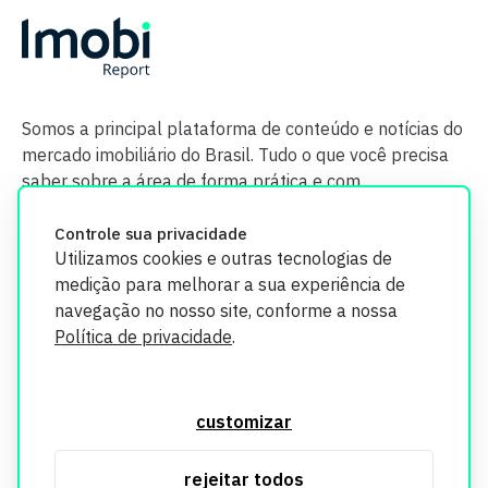
Somos a principal plataforma de conteúdo e notícias do
mercado imobiliário do Brasil. Tudo o que você precisa
saber sobre a área de forma prática e com
credibilidade.
Controle sua privacidade
Utilizamos cookies e outras tecnologias de
medição para melhorar a sua experiência de
navegação no nosso site, conforme a nossa
Política de privacidade
.
O Imobi Report se compromete a proteger sua privacidade e
segurança. Todos os dados coletados em nosso site são
customizar
utilizados exclusivamente para fins de aprimoramento de
serviços, respeitando as diretrizes da LGPD. Para mais
rejeitar todos
informações, consulte nossa Política de Privacidade.