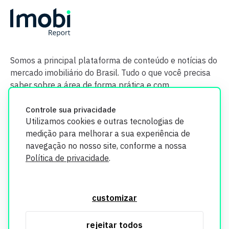
Somos a principal plataforma de conteúdo e notícias do
mercado imobiliário do Brasil. Tudo o que você precisa
saber sobre a área de forma prática e com
credibilidade.
Controle sua privacidade
Utilizamos cookies e outras tecnologias de
medição para melhorar a sua experiência de
navegação no nosso site, conforme a nossa
Política de privacidade
.
O Imobi Report se compromete a proteger sua privacidade e
segurança. Todos os dados coletados em nosso site são
customizar
utilizados exclusivamente para fins de aprimoramento de
serviços, respeitando as diretrizes da LGPD. Para mais
rejeitar todos
informações, consulte nossa Política de Privacidade.