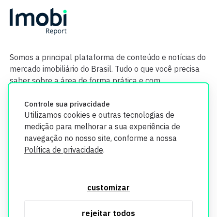
Somos a principal plataforma de conteúdo e notícias do
mercado imobiliário do Brasil. Tudo o que você precisa
saber sobre a área de forma prática e com
credibilidade.
Controle sua privacidade
Utilizamos cookies e outras tecnologias de
medição para melhorar a sua experiência de
navegação no nosso site, conforme a nossa
Política de privacidade
.
O Imobi Report se compromete a proteger sua privacidade e
segurança. Todos os dados coletados em nosso site são
customizar
utilizados exclusivamente para fins de aprimoramento de
serviços, respeitando as diretrizes da LGPD. Para mais
rejeitar todos
informações, consulte nossa Política de Privacidade.