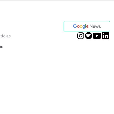
tícias
ão