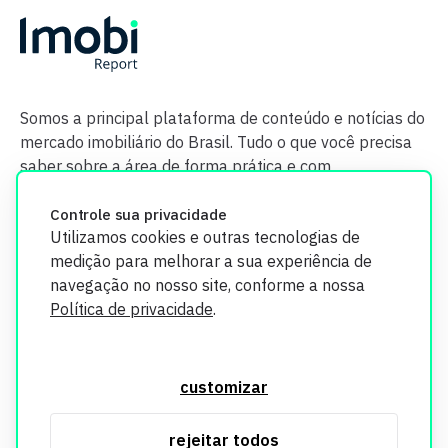
Somos a principal plataforma de conteúdo e notícias do
mercado imobiliário do Brasil. Tudo o que você precisa
saber sobre a área de forma prática e com
credibilidade.
Controle sua privacidade
Utilizamos cookies e outras tecnologias de
medição para melhorar a sua experiência de
navegação no nosso site, conforme a nossa
Política de privacidade
.
O Imobi Report se compromete a proteger sua privacidade e
segurança. Todos os dados coletados em nosso site são
customizar
utilizados exclusivamente para fins de aprimoramento de
serviços, respeitando as diretrizes da LGPD. Para mais
rejeitar todos
informações, consulte nossa Política de Privacidade.