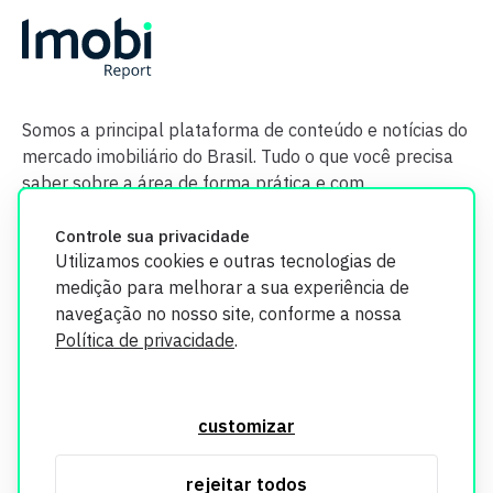
Somos a principal plataforma de conteúdo e notícias do
mercado imobiliário do Brasil. Tudo o que você precisa
saber sobre a área de forma prática e com
credibilidade.
Controle sua privacidade
Utilizamos cookies e outras tecnologias de
medição para melhorar a sua experiência de
navegação no nosso site, conforme a nossa
Política de privacidade
.
O Imobi Report se compromete a proteger sua privacidade e
segurança. Todos os dados coletados em nosso site são
customizar
utilizados exclusivamente para fins de aprimoramento de
serviços, respeitando as diretrizes da LGPD. Para mais
rejeitar todos
informações, consulte nossa Política de Privacidade.