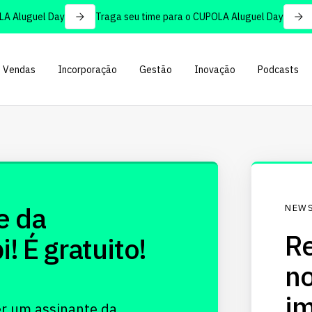
 Aluguel Day
Traga seu time para o CUPOLA Aluguel Day
Vendas
Incorporação
Gestão
Inovação
Podcasts
e da
NEWS
Re
 É gratuito!
no
im
er um assinante da