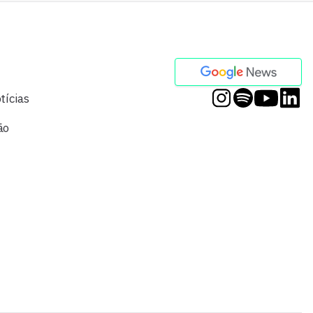
tícias
ão