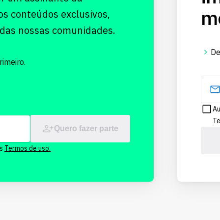
me
os conteúdos exclusivos,
 das nossas comunidades.
De
imeiro.
Au
Te
Quero fazer parte
os
Termos de uso.