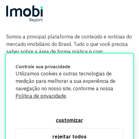
Somos a principal plataforma de conteúdo e notícias do
mercado imobiliário do Brasil. Tudo o que você precisa
saber sobre a área de forma prática e com
credibilidade.
Controle sua privacidade
Utilizamos cookies e outras tecnologias de
medição para melhorar a sua experiência de
navegação no nosso site, conforme a nossa
Política de privacidade
.
O Imobi Report se compromete a proteger sua privacidade e
segurança. Todos os dados coletados em nosso site são
customizar
utilizados exclusivamente para fins de aprimoramento de
serviços, respeitando as diretrizes da LGPD. Para mais
rejeitar todos
informações, consulte nossa Política de Privacidade.