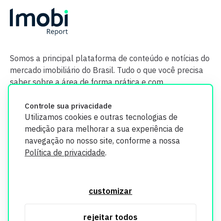
Somos a principal plataforma de conteúdo e notícias do
mercado imobiliário do Brasil. Tudo o que você precisa
saber sobre a área de forma prática e com
credibilidade.
Controle sua privacidade
Utilizamos cookies e outras tecnologias de
medição para melhorar a sua experiência de
navegação no nosso site, conforme a nossa
Política de privacidade
.
O Imobi Report se compromete a proteger sua privacidade e
segurança. Todos os dados coletados em nosso site são
customizar
utilizados exclusivamente para fins de aprimoramento de
serviços, respeitando as diretrizes da LGPD. Para mais
rejeitar todos
informações, consulte nossa Política de Privacidade.