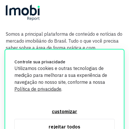
Somos a principal plataforma de conteúdo e notícias do
mercado imobiliário do Brasil. Tudo o que você precisa
saber sobre a área de forma prática e com
credibilidade.
Controle sua privacidade
Utilizamos cookies e outras tecnologias de
medição para melhorar a sua experiência de
navegação no nosso site, conforme a nossa
Política de privacidade
.
O Imobi Report se compromete a proteger sua privacidade e
segurança. Todos os dados coletados em nosso site são
customizar
utilizados exclusivamente para fins de aprimoramento de
serviços, respeitando as diretrizes da LGPD. Para mais
rejeitar todos
informações, consulte nossa Política de Privacidade.