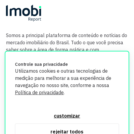
Somos a principal plataforma de conteúdo e notícias do
mercado imobiliário do Brasil. Tudo o que você precisa
saber sobre a área de forma prática e com
credibilidade.
Controle sua privacidade
Utilizamos cookies e outras tecnologias de
medição para melhorar a sua experiência de
navegação no nosso site, conforme a nossa
Política de privacidade
.
O Imobi Report se compromete a proteger sua privacidade e
segurança. Todos os dados coletados em nosso site são
customizar
utilizados exclusivamente para fins de aprimoramento de
serviços, respeitando as diretrizes da LGPD. Para mais
rejeitar todos
informações, consulte nossa Política de Privacidade.