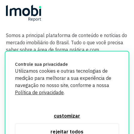
Somos a principal plataforma de conteúdo e notícias do
mercado imobiliário do Brasil. Tudo o que você precisa
saber sobre a área de forma prática e com
credibilidade.
Controle sua privacidade
Utilizamos cookies e outras tecnologias de
medição para melhorar a sua experiência de
navegação no nosso site, conforme a nossa
Política de privacidade
.
O Imobi Report se compromete a proteger sua privacidade e
segurança. Todos os dados coletados em nosso site são
customizar
utilizados exclusivamente para fins de aprimoramento de
serviços, respeitando as diretrizes da LGPD. Para mais
rejeitar todos
informações, consulte nossa Política de Privacidade.