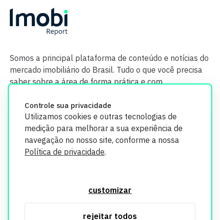
Somos a principal plataforma de conteúdo e notícias do
mercado imobiliário do Brasil. Tudo o que você precisa
saber sobre a área de forma prática e com
credibilidade.
Controle sua privacidade
Utilizamos cookies e outras tecnologias de
medição para melhorar a sua experiência de
navegação no nosso site, conforme a nossa
Política de privacidade
.
O Imobi Report se compromete a proteger sua privacidade e
segurança. Todos os dados coletados em nosso site são
customizar
utilizados exclusivamente para fins de aprimoramento de
serviços, respeitando as diretrizes da LGPD. Para mais
rejeitar todos
informações, consulte nossa Política de Privacidade.