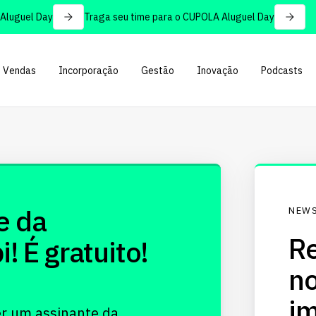
uguel Day
Traga seu time para o CUPOLA Aluguel Day
Vendas
Incorporação
Gestão
Inovação
Podcasts
e da
NEWS
Re
 É gratuito!
no
im
er um assinante da