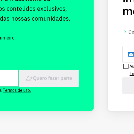
me
os conteúdos exclusivos,
 das nossas comunidades.
De
imeiro.
Au
Te
Quero fazer parte
os
Termos de uso.