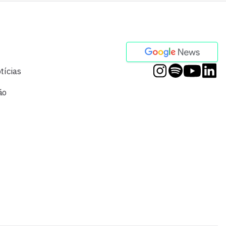
tícias
ão