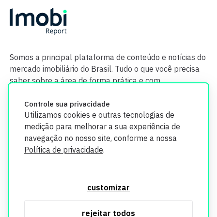
Somos a principal plataforma de conteúdo e notícias do
mercado imobiliário do Brasil. Tudo o que você precisa
saber sobre a área de forma prática e com
credibilidade.
Controle sua privacidade
Utilizamos cookies e outras tecnologias de
medição para melhorar a sua experiência de
navegação no nosso site, conforme a nossa
Política de privacidade
.
O Imobi Report se compromete a proteger sua privacidade e
segurança. Todos os dados coletados em nosso site são
customizar
utilizados exclusivamente para fins de aprimoramento de
serviços, respeitando as diretrizes da LGPD. Para mais
rejeitar todos
informações, consulte nossa Política de Privacidade.