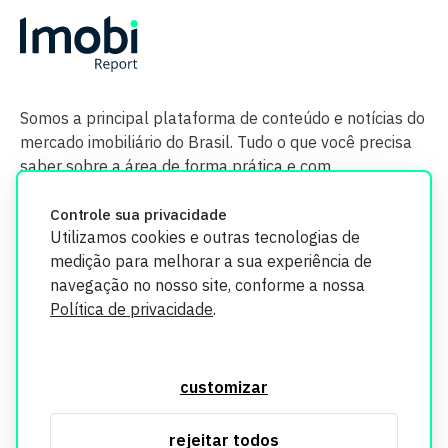
Somos a principal plataforma de conteúdo e notícias do
mercado imobiliário do Brasil. Tudo o que você precisa
saber sobre a área de forma prática e com
credibilidade.
Controle sua privacidade
Utilizamos cookies e outras tecnologias de
medição para melhorar a sua experiência de
navegação no nosso site, conforme a nossa
Política de privacidade
.
O Imobi Report se compromete a proteger sua privacidade e
segurança. Todos os dados coletados em nosso site são
customizar
utilizados exclusivamente para fins de aprimoramento de
serviços, respeitando as diretrizes da LGPD. Para mais
rejeitar todos
informações, consulte nossa Política de Privacidade.