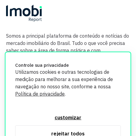
Somos a principal plataforma de conteúdo e notícias do
mercado imobiliário do Brasil. Tudo o que você precisa
saber sobre a área de forma prática e com
credibilidade.
Controle sua privacidade
Utilizamos cookies e outras tecnologias de
medição para melhorar a sua experiência de
navegação no nosso site, conforme a nossa
Política de privacidade
.
O Imobi Report se compromete a proteger sua privacidade e
segurança. Todos os dados coletados em nosso site são
customizar
utilizados exclusivamente para fins de aprimoramento de
serviços, respeitando as diretrizes da LGPD. Para mais
rejeitar todos
informações, consulte nossa Política de Privacidade.