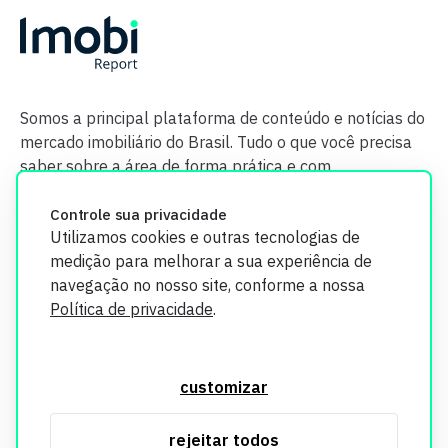
Somos a principal plataforma de conteúdo e notícias do
mercado imobiliário do Brasil. Tudo o que você precisa
saber sobre a área de forma prática e com
credibilidade.
Controle sua privacidade
Utilizamos cookies e outras tecnologias de
medição para melhorar a sua experiência de
navegação no nosso site, conforme a nossa
Política de privacidade
.
O Imobi Report se compromete a proteger sua privacidade e
segurança. Todos os dados coletados em nosso site são
customizar
utilizados exclusivamente para fins de aprimoramento de
serviços, respeitando as diretrizes da LGPD. Para mais
rejeitar todos
informações, consulte nossa Política de Privacidade.