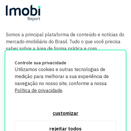
Somos a principal plataforma de conteúdo e notícias do
mercado imobiliário do Brasil. Tudo o que você precisa
saber sobre a área de forma prática e com
credibilidade.
Controle sua privacidade
Utilizamos cookies e outras tecnologias de
medição para melhorar a sua experiência de
navegação no nosso site, conforme a nossa
Política de privacidade
.
O Imobi Report se compromete a proteger sua privacidade e
segurança. Todos os dados coletados em nosso site são
customizar
utilizados exclusivamente para fins de aprimoramento de
serviços, respeitando as diretrizes da LGPD. Para mais
rejeitar todos
informações, consulte nossa Política de Privacidade.