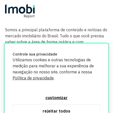
Somos a principal plataforma de conteúdo e notícias do
mercado imobiliário do Brasil. Tudo o que você precisa
saber sobre a área de forma prática e com
credibilidade.
Controle sua privacidade
Utilizamos cookies e outras tecnologias de
medição para melhorar a sua experiência de
navegação no nosso site, conforme a nossa
Política de privacidade
.
O Imobi Report se compromete a proteger sua privacidade e
segurança. Todos os dados coletados em nosso site são
customizar
utilizados exclusivamente para fins de aprimoramento de
serviços, respeitando as diretrizes da LGPD. Para mais
rejeitar todos
informações, consulte nossa Política de Privacidade.