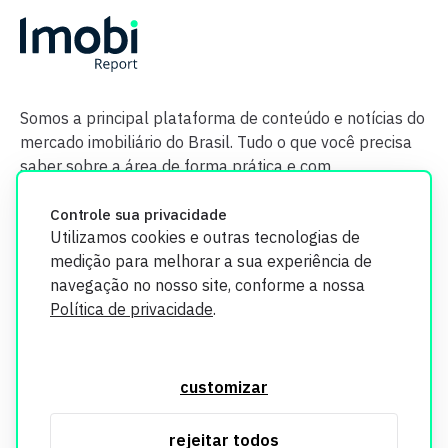
Somos a principal plataforma de conteúdo e notícias do
mercado imobiliário do Brasil. Tudo o que você precisa
saber sobre a área de forma prática e com
credibilidade.
Controle sua privacidade
Utilizamos cookies e outras tecnologias de
medição para melhorar a sua experiência de
navegação no nosso site, conforme a nossa
Política de privacidade
.
O Imobi Report se compromete a proteger sua privacidade e
segurança. Todos os dados coletados em nosso site são
customizar
utilizados exclusivamente para fins de aprimoramento de
serviços, respeitando as diretrizes da LGPD. Para mais
rejeitar todos
informações, consulte nossa Política de Privacidade.