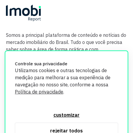
Somos a principal plataforma de conteúdo e notícias do
mercado imobiliário do Brasil. Tudo o que você precisa
saber sobre a área de forma prática e com
credibilidade.
Controle sua privacidade
Utilizamos cookies e outras tecnologias de
medição para melhorar a sua experiência de
navegação no nosso site, conforme a nossa
Política de privacidade
.
O Imobi Report se compromete a proteger sua privacidade e
segurança. Todos os dados coletados em nosso site são
customizar
utilizados exclusivamente para fins de aprimoramento de
serviços, respeitando as diretrizes da LGPD. Para mais
rejeitar todos
informações, consulte nossa Política de Privacidade.