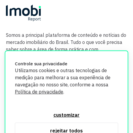
Somos a principal plataforma de conteúdo e notícias do
mercado imobiliário do Brasil. Tudo o que você precisa
saber sobre a área de forma prática e com
credibilidade.
Controle sua privacidade
Utilizamos cookies e outras tecnologias de
medição para melhorar a sua experiência de
navegação no nosso site, conforme a nossa
Política de privacidade
.
O Imobi Report se compromete a proteger sua privacidade e
segurança. Todos os dados coletados em nosso site são
customizar
utilizados exclusivamente para fins de aprimoramento de
serviços, respeitando as diretrizes da LGPD. Para mais
rejeitar todos
informações, consulte nossa Política de Privacidade.