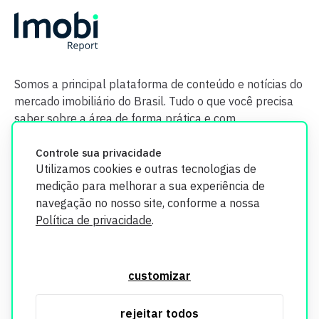
Somos a principal plataforma de conteúdo e notícias do
mercado imobiliário do Brasil. Tudo o que você precisa
saber sobre a área de forma prática e com
credibilidade.
Controle sua privacidade
Utilizamos cookies e outras tecnologias de
medição para melhorar a sua experiência de
navegação no nosso site, conforme a nossa
Política de privacidade
.
O Imobi Report se compromete a proteger sua privacidade e
segurança. Todos os dados coletados em nosso site são
customizar
utilizados exclusivamente para fins de aprimoramento de
serviços, respeitando as diretrizes da LGPD. Para mais
rejeitar todos
informações, consulte nossa Política de Privacidade.