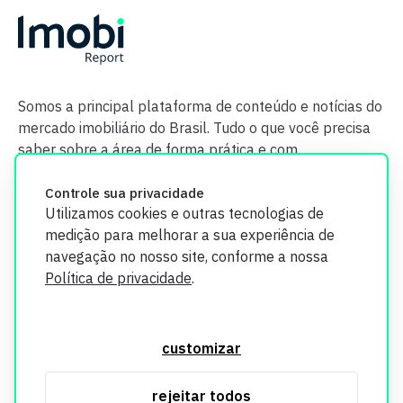
Somos a principal plataforma de conteúdo e notícias do
mercado imobiliário do Brasil. Tudo o que você precisa
saber sobre a área de forma prática e com
credibilidade.
Controle sua privacidade
Utilizamos cookies e outras tecnologias de
medição para melhorar a sua experiência de
navegação no nosso site, conforme a nossa
Política de privacidade
.
O Imobi Report se compromete a proteger sua privacidade e
segurança. Todos os dados coletados em nosso site são
customizar
utilizados exclusivamente para fins de aprimoramento de
serviços, respeitando as diretrizes da LGPD. Para mais
rejeitar todos
informações, consulte nossa Política de Privacidade.