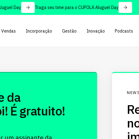
guel Day
Traga seu time para o CUPOLA Aluguel Day
Vendas
Incorporação
Gestão
Inovação
Podcasts
e da
NEWS
Re
 É gratuito!
no
im
er um assinante da