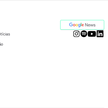
tícias
ão