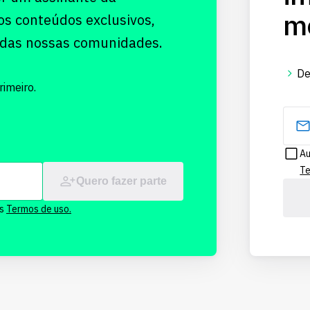
me
os conteúdos exclusivos,
 das nossas comunidades.
De
imeiro.
Au
Te
Quero fazer parte
os
Termos de uso.