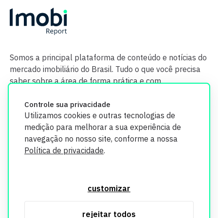
Somos a principal plataforma de conteúdo e notícias do
mercado imobiliário do Brasil. Tudo o que você precisa
saber sobre a área de forma prática e com
credibilidade.
Controle sua privacidade
Utilizamos cookies e outras tecnologias de
medição para melhorar a sua experiência de
navegação no nosso site, conforme a nossa
Política de privacidade
.
O Imobi Report se compromete a proteger sua privacidade e
segurança. Todos os dados coletados em nosso site são
customizar
utilizados exclusivamente para fins de aprimoramento de
serviços, respeitando as diretrizes da LGPD. Para mais
rejeitar todos
informações, consulte nossa Política de Privacidade.