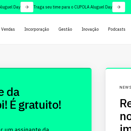
uguel Day
Traga seu time para o CUPOLA Aluguel Day
Vendas
Incorporação
Gestão
Inovação
Podcasts
e da
NEWS
Re
 É gratuito!
no
im
er um assinante da