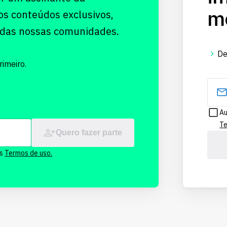
me
os conteúdos exclusivos,
 das nossas comunidades.
De
imeiro.
Au
Te
Quero fazer parte
os
Termos de uso.