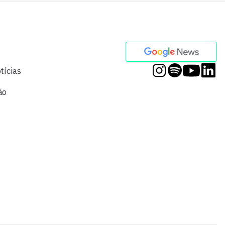
tícias
ão