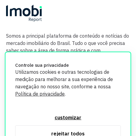
Somos a principal plataforma de conteúdo e notícias do
mercado imobiliário do Brasil. Tudo o que você precisa
saber sobre a área de forma prática e com
credibilidade.
Controle sua privacidade
Utilizamos cookies e outras tecnologias de
medição para melhorar a sua experiência de
navegação no nosso site, conforme a nossa
Política de privacidade
.
O Imobi Report se compromete a proteger sua privacidade e
segurança. Todos os dados coletados em nosso site são
customizar
utilizados exclusivamente para fins de aprimoramento de
serviços, respeitando as diretrizes da LGPD. Para mais
rejeitar todos
informações, consulte nossa Política de Privacidade.