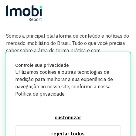
Somos a principal plataforma de conteúdo e notícias do
mercado imobiliário do Brasil. Tudo o que você precisa
saber sobre a área de forma prática e com
credibilidade.
Controle sua privacidade
Utilizamos cookies e outras tecnologias de
medição para melhorar a sua experiência de
navegação no nosso site, conforme a nossa
Política de privacidade
.
O Imobi Report se compromete a proteger sua privacidade e
segurança. Todos os dados coletados em nosso site são
customizar
utilizados exclusivamente para fins de aprimoramento de
serviços, respeitando as diretrizes da LGPD. Para mais
rejeitar todos
informações, consulte nossa Política de Privacidade.