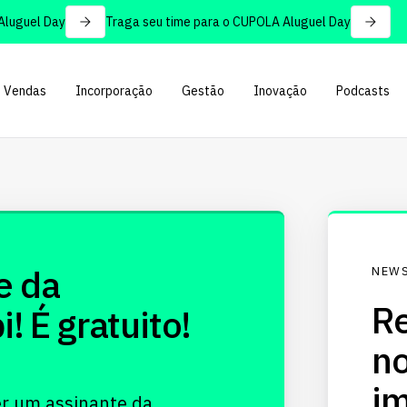
uguel Day
Traga seu time para o CUPOLA Aluguel Day
Vendas
Incorporação
Gestão
Inovação
Podcasts
e da
NEWS
Re
 É gratuito!
no
im
er um assinante da