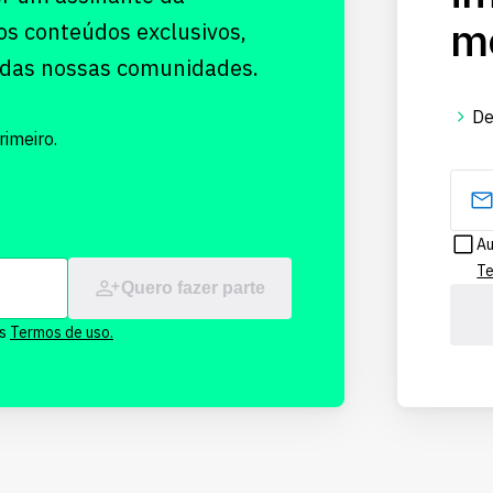
me
os conteúdos exclusivos,
 das nossas comunidades.
De
imeiro.
Au
Te
Quero fazer parte
os
Termos de uso.