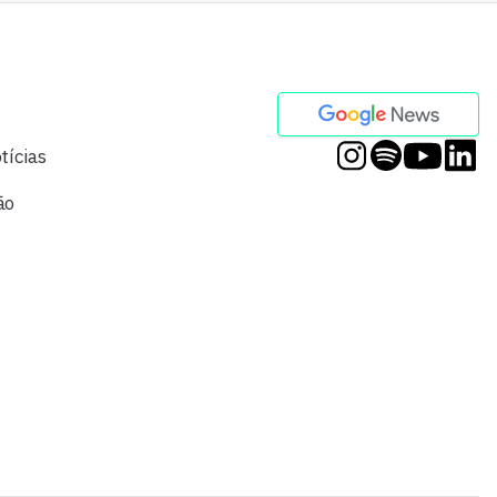
tícias
ão