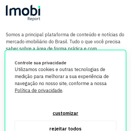
Somos a principal plataforma de conteúdo e notícias do
mercado imobiliário do Brasil. Tudo o que você precisa
saber sobre a área de forma prática e com
credibilidade.
Controle sua privacidade
Utilizamos cookies e outras tecnologias de
medição para melhorar a sua experiência de
navegação no nosso site, conforme a nossa
Política de privacidade
.
O Imobi Report se compromete a proteger sua privacidade e
segurança. Todos os dados coletados em nosso site são
customizar
utilizados exclusivamente para fins de aprimoramento de
serviços, respeitando as diretrizes da LGPD. Para mais
rejeitar todos
informações, consulte nossa Política de Privacidade.